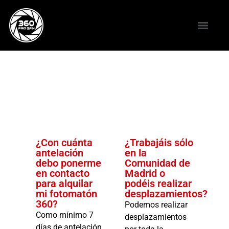
¿Con cuánta
¿Trabajáis sólo
antelación
en la
debo ponerme
Comunidad de
en contacto
Madrid o
para alquilar
podéis realizar
mi fotomatón
desplazamientos?
360?
Podemos realizar
Como mínimo 7
desplazamientos
días de antelación