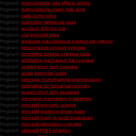
Pingback:
metronidazole side effects itching
Pingback:
metronidazole cream help acne
Pingback:
cialis 20mg price
Pingback:
bupropion naltrexone dose
Pingback:
acyclovir 400 mg oral
Pingback:
oral minoxidil price
Pingback:
liraglutide subcutaneous solution pen injector
Pingback:
ketoconazole product overview
Pingback:
terbinafine dosage overview page
Pingback:
terbinafine mechanism full overview
Pingback:
toradol short term overview
Pingback:
acular ketorolac guide
Pingback:
ketorolac tromethamine pharmacology
Pingback:
terbinafine for fungal nail recovery
Pingback:
toradol short term explained
Pingback:
ivermectin mechanism in parasites
Pingback:
minoxidil regrowth science
Pingback:
minoxidil evidence‑driven guide
Pingback:
minoxidil foam vs liquid breakdown
Pingback:
minoxidil elimination overview
Pingback:
sildenafil PDE5 inhibition