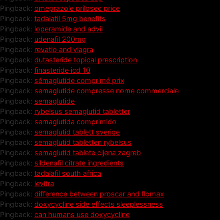
Pingback:
omeprazole prilosec price
Pingback:
tadalafil 5mg benefits
Pingback:
loperamide and advil
Pingback:
udenafil 200mg
Pingback:
revatio and viagra
Pingback:
dutasteride topical prescription
Pingback:
finasteride icd 10
Pingback:
sémaglutide comprimé prix
Pingback:
semaglutide compresse nome commerciale
Pingback:
semaglutide
Pingback:
rybelsus semaglutid tabletter
Pingback:
semaglutida comprimido
Pingback:
semaglutid tablett sverige
Pingback:
semaglutid tabletten rybelsus
Pingback:
semaglutid tablete cijena zagreb
Pingback:
sildenafil citrate ingredients
Pingback:
tadalafil south africa
Pingback:
levitra
Pingback:
difference between proscar and flomax
Pingback:
doxycycline side effects sleeplessness
Pingback:
can humans use doxycycline