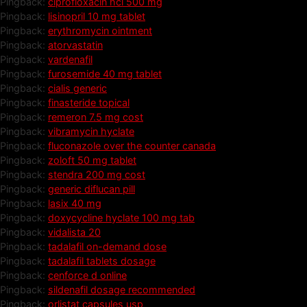
Pingback:
ciprofloxacin hcl 500 mg
Pingback:
lisinopril 10 mg tablet
Pingback:
erythromycin ointment
Pingback:
atorvastatin
Pingback:
vardenafil
Pingback:
furosemide 40 mg tablet
Pingback:
cialis generic
Pingback:
finasteride topical
Pingback:
remeron 7.5 mg cost
Pingback:
vibramycin hyclate
Pingback:
fluconazole over the counter canada
Pingback:
zoloft 50 mg tablet
Pingback:
stendra 200 mg cost
Pingback:
generic diflucan pill
Pingback:
lasix 40 mg
Pingback:
doxycycline hyclate 100 mg tab
Pingback:
vidalista 20
Pingback:
tadalafil on-demand dose
Pingback:
tadalafil tablets dosage
Pingback:
cenforce d online
Pingback:
sildenafil dosage recommended
Pingback:
orlistat capsules usp