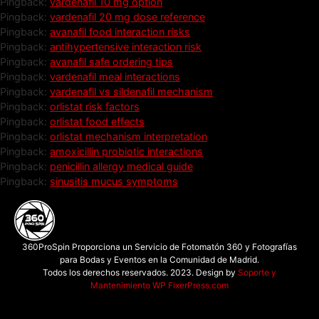
Pingback:
vardenafil 10 mg option
Pingback:
vardenafil 20 mg dose reference
Pingback:
avanafil food interaction risks
Pingback:
antihypertensive interaction risk
Pingback:
avanafil safe ordering tips
Pingback:
vardenafil meal interactions
Pingback:
vardenafil vs sildenafil mechanism
Pingback:
orlistat risk factors
Pingback:
orlistat food effects
Pingback:
orlistat mechanism interpretation
Pingback:
amoxicillin probiotic interactions
Pingback:
penicillin allergy medical guide
Pingback:
sinusitis mucus symptoms
360ProSpin Proporciona un Servicio de Fotomatón 360 y Fotografías
para Bodas y Eventos en la Comunidad de Madrid.
Todos los derechos reservados. 2023. Design by
Soporte y
Mantenimiento WP FixerPress.com